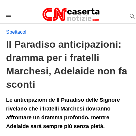
Il+Paradiso+anticipazioni%3A+dramma+per+i+fratelli+March
casertanotiziecom
/spettacoli/2026/04/16/il-
paradiso-
anticipazioni-
dramma-
Spettacoli
per-
i-
Il Paradiso anticipazioni:
fratelli-
marchesi-
adelaide-
dramma per i fratelli
non-
fa-
Marchesi, Adelaide non fa
sconti/amp/
sconti
Le anticipazioni de Il Paradiso delle Signore
rivelano che i fratelli Marchesi dovranno
affrontare un dramma profondo, mentre
Adelaide sarà sempre più senza pietà.