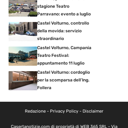
stagione Teatro
Parravano: evento a luglio
Castel Volturno, controllo
della movida: servizio
straordinario
Castel Volturno, Campania
Teatro Festival:
appuntamento 11 luglio
Castel Volturno: cordoglio
per la scomparsa dell’Ing.
Follera
Redazione
-
Privacy Policy
-
Disclaimer
Casertanotizie.com di proprietà di WEB 365 SRL - Via