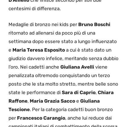
D’Aniello
che finisce secondo per soli due
centesimi di differenza.
Medaglie di bronzo nei kids per
Bruno Boschi
ritornato ad allenarsi da poco più di una
settimana dopo essere stato a lungo influenzato
e
Maria Teresa Esposito
a cui è stato dato un
giudizio davvero infelice, meritando senza dubbio
l’oro. Nei cadetti anche
Giuliana Avelli
viene
penalizzata oltremodo conquistando un terzo
posto che le sta molto stretto, mentre belle sono
state le performance di
Sara di Caprio
,
Chiara
Raffone
,
Maria Grazia Sacco
e
Giuliana
Tescione
. Per la categoria cadetti buon bronzo
per
Francesco Carangio
, anche lui reduce dai
campionati italiani di combattimento della scorsa