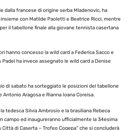
ale dalla francese di origine serba Mladenovic, ha
w insieme con Matilde Paoletti e Beatrice Ricci, mentre
per il tabellone finale alla giovane tennista casertana
zatori hanno concesso la wild card a Federica Sacco e
is Padel ha invece assegnato le wild card a Denise
gio di sabato ha sorteggiato le posizioni del tabellone
ste Antonio Aragosa e Rianna Ioana Coreisa.
a tedesca Silvia Ambrosio e la brasiliana Rebeca
in campo ed inaugureranno ufficialmente la 34esima
is Città di Caserta – Trofeo Cogepa” che si concluderà