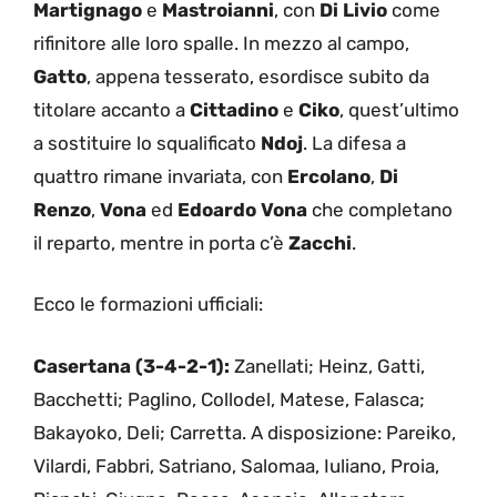
Martignago
e
Mastroianni
, con
Di Livio
come
rifinitore alle loro spalle. In mezzo al campo,
Gatto
, appena tesserato, esordisce subito da
titolare accanto a
Cittadino
e
Ciko
, quest’ultimo
a sostituire lo squalificato
Ndoj
. La difesa a
quattro rimane invariata, con
Ercolano
,
Di
Renzo
,
Vona
ed
Edoardo Vona
che completano
il reparto, mentre in porta c’è
Zacchi
.
Ecco le formazioni ufficiali:
Casertana (3-4-2-1):
Zanellati; Heinz, Gatti,
Bacchetti; Paglino, Collodel, Matese, Falasca;
Bakayoko, Deli; Carretta. A disposizione: Pareiko,
Vilardi, Fabbri, Satriano, Salomaa, Iuliano, Proia,