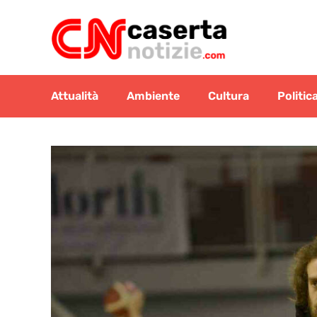
Vai
al
contenuto
Attualità
Ambiente
Cultura
Politic