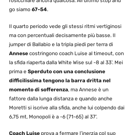
rosicchiare ancora qualcosa. All’ultimo stop and
go siamo
67-54
.
Il quarto periodo vede gli stessi ritmi vertiginosi
ma con percentuali decisamente più basse. Il
jumper di Ballabio e la tripla piedi per terra di
Annese
costringono coach Luise al timeout, con
la sfida riaperta dalla White Wise sul -8 al 33’. Mei
prima e
Sperduto con una conclusione
difficilissima tengono la barra dritta nel
momento di sofferenza
, ma Annese è un
fattore dalla lunga distanza e quando anche
Moretti si iscrive alla sfida, anche lui colpendo dai
6,75 mt, Monopoli è a -6 (71-65) al 37’.
Coach Luise
prova a fermare l’inerzia col suo