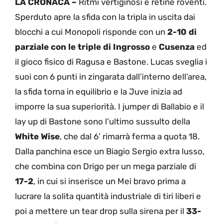
LA CRONACA –
Ritmi vertiginosi e retine roventi.
Sperduto apre la sfida con la tripla in uscita dai
blocchi a cui Monopoli risponde con un
2-10 di
parziale con le triple di Ingrosso
e
Cusenza
ed
il gioco fisico di Ragusa e Bastone. Lucas sveglia i
suoi con 6 punti in zingarata dall’interno dell’area,
la sfida torna in equilibrio e la Juve inizia ad
imporre la sua superiorità. I jumper di Ballabio e il
lay up di Bastone sono l’ultimo sussulto della
White Wise
, che dal 6’ rimarrà ferma a quota 18.
Dalla panchina esce un Biagio Sergio extra lusso,
che combina con Drigo per un mega parziale di
17-2
, in cui si inserisce un Mei bravo prima a
lucrare la solita quantità industriale di tiri liberi e
poi a mettere un tear drop sulla sirena per il
33-