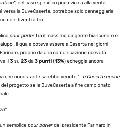
notizia
“, nel caso specifico poco vicina alla verità,
cui versa la JuveCaserta, potrebbe solo danneggiarla
o non diventi altro.
plice
pour parler
tra il massimo dirigente bianconero e
aluppi, il quale poteva essere a Caserta nei giorni
Farinaro, proprio da una comunicazione ricevuta
ve il
3
su
23
da
3 punti
(
13%
) echeggia ancora!
ava che nonostante sarebbe venuto “…
a Caserta anche
to del progetto se la JuveCaserta a fine campionato
nale.
za
“.
p un semplice
pour parler
del presidente Farinaro in