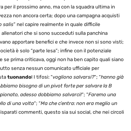
a per il prossimo anno, ma con la squadra ultima in
alvezza non ancora certa; dopo una campagna acquisti
 salis
” nel capire realmente in quale difficile
 allenatori che si sono succeduti sulla panchina
evano apportare benefici e che invece non si sono visti;
società è solo “parte lesa”; infine con il potenziale
he se prima criticava, oggi non ha ben capito quali siano
ttutto senza nessun comunicato ufficiale per
 sta
tuonando
! I tifosi: “
vogliono salvarsi?
“; “
hanno già
bbiamo bisogno di un pivot forte per salvare la B
mpionato, adesso dobbiamo salvarci!
“; “
Faremo una
lo di una volta
“; “
Ma che c’entra: non era meglio un
ù disparati commenti, questo sia sui social, che nei circoli