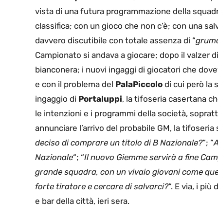
vista di una futura programmazione della squadr
classifica; con un gioco che non c’è; con una s
davvero discutibile con totale assenza di “
grumo
Campionato si andava a giocare; dopo il valzer di
bianconera; i nuovi ingaggi di giocatori che dov
e con il problema del
PalaPiccolo
di cui però la 
ingaggio di
Portaluppi
, la tifoseria casertana c
le intenzioni e i programmi della società, sopra
annunciare l’arrivo del probabile GM, la tifoseria
deciso di comprare un titolo di B Nazionale?
“; “
A
Nazionale
“; “
Il nuovo Giemme servirà a fine Ca
grande squadra, con un vivaio giovani come quel
forte tiratore e cercare di salvarci?
“. E via, i pi
e bar della città, ieri sera.