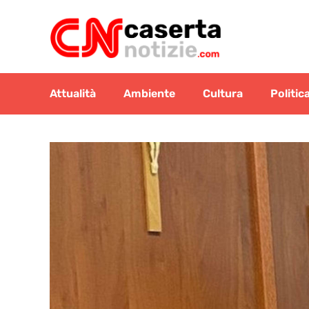
Vai
al
contenuto
Attualità
Ambiente
Cultura
Politic