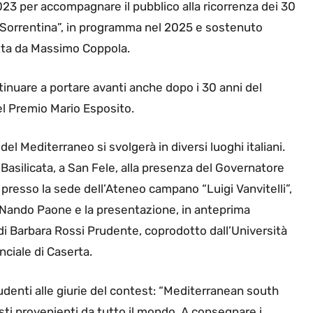
23 per accompagnare il pubblico alla ricorrenza dei 30
 Sorrentina”, in programma nel 2025 e sostenuto
tta da Massimo Coppola.
ntinuare a portare avanti anche dopo i 30 anni del
del Premio Mario Esposito.
 del Mediterraneo si svolgerà in diversi luoghi italiani.
Basilicata, a San Fele, alla presenza del Governatore
a presso la sede dell’Ateneo campano “Luigi Vanvitelli”,
e Nando Paone e la presentazione, in anteprima
di Barbara Rossi Prudente, coprodotto dall’Università
ciale di Caserta.
udenti alle giurie del contest: “Mediterranean south
sti provenienti da tutto il mondo. A consegnare i