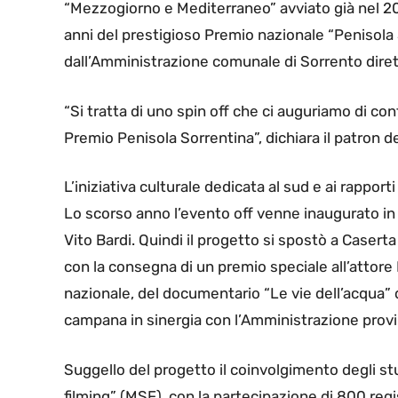
“Mezzogiorno e Mediterraneo” avviato già nel 20
anni del prestigioso Premio nazionale “Penisola
dall’Amministrazione comunale di Sorrento dire
“Si tratta di uno spin off che ci auguriamo di co
Premio Penisola Sorrentina”, dichiara il patron 
L’iniziativa culturale dedicata al sud e ai rapporti
Lo scorso anno l’evento off venne inaugurato in 
Vito Bardi. Quindi il progetto si spostò a Casert
con la consegna di un premio speciale all’attor
nazionale, del documentario “Le vie dell’acqua” 
campana in sinergia con l’Amministrazione provin
Suggello del progetto il coinvolgimento degli st
filming” (MSF), con la partecipazione di 800 regi