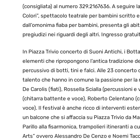
(consigliata) al numero 329.2167636. A seguire la
Colori”, spettacolo teatrale per bambini scritto 
dall’omonima fiaba per bambini, presenta gli abita
pregiudizi nei riguardi degli altri. Ingresso gratu
In Piazza Trivio concerto di Suoni Antichi, i Bot
elementi che ripropongono l’antica tradizione del
percussivo di botti, tini e falci. Alle 23 concer
talento che hanno in comune la passione per la m
De Carolis (fiati), Rossella Scialla (percussioni e 
(chitarra battente e voce), Roberto Celentano (ch
voce). Il festival è anche ricco di interventi e
un balcone che si affaccia su Piazza Trivio da 
Parillo alla fisarmonica, trampolieri itineranti a 
Arts” ovvero Alessandro De Cenzo e Noemi Taccare