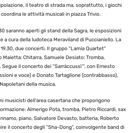
polazione, il teatro di strada ma, soprattutto, i giochi
ordina le attività musicali in piazza Trivio.
30 saranno aperti gli stand della Sagra, le esposizioni
ale a cura della ludoteca Meraviland di Puccianiello. La
e 19.30, due concerti. Il gruppo “Lamia Quartet”
o Maietta: Chitarra, Samuele Desiato: Tromba,
. Segue il concerto dei “Sarràccussì’”, con Ernesto
ussioni e voce) e Donato Tartaglione (contrabbasso),
 Napoletani della musica.
imi musicisti dell’area casertana che propongono
 formazione: Almerigo Pota, tromba, Pietro Riccardi, sax
ennamo, piano, Salvatore Devasto, batteria, Roberto
uire il concerto degli “Sha-Dong”, coinvolgente band di