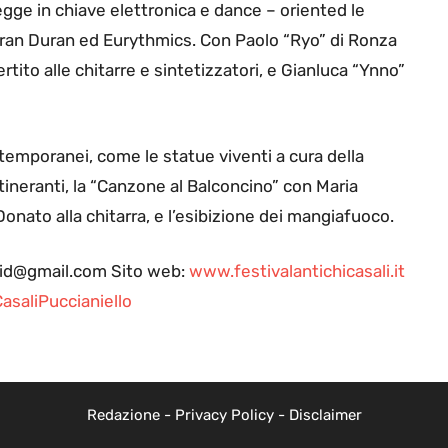
legge in chiave elettronica e dance – oriented le
Duran Duran ed Eurythmics. Con Paolo “Ryo” di Ronza
tito alle chitarre e sintetizzatori, e Gianluca “Ynno”
stemporanei, come le statue viventi a cura della
itineranti, la “Canzone al Balconcino” con Maria
nato alla chitarra, e l’esibizione dei mangiafuoco.
ldid@gmail.com Sito web:
www.festivalantichicasali.it
saliPuccianiello
Redazione
-
Privacy Policy
-
Disclaimer