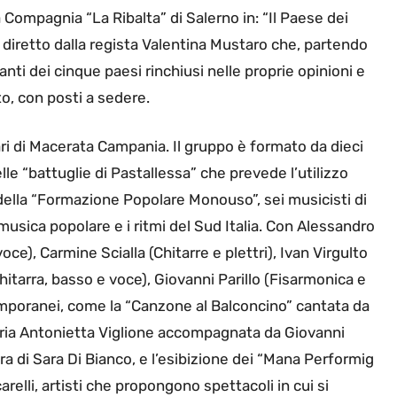
 Compagnia “La Ribalta” di Salerno in: “Il Paese dei
e diretto dalla regista Valentina Mustaro che, partendo
nti dei cinque paesi rinchiusi nelle proprie opinioni e
ito, con posti a sedere.
tari di Macerata Campania. Il gruppo è formato da dieci
le “battuglie di Pastallessa” che prevede l’utilizzo
to della “Formazione Popolare Monouso”, sei musicisti di
usica popolare e i ritmi del Sud Italia. Con Alessandro
voce), Carmine Scialla (Chitarre e plettri), Ivan Virgulto
itarra, basso e voce), Giovanni Parillo (Fisarmonica e
stemporanei, come la “Canzone al Balconcino” cantata da
Maria Antonietta Viglione accompagnata da Giovanni
cura di Sara Di Bianco, e l’esibizione dei “Mana Performig
lli, artisti che propongono spettacoli in cui si