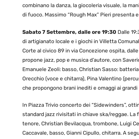
combinano la danza, la giocoleria visuale, la mani
di fuoco. Massimo “Rough Max” Pieri presenta e co
Sabato 7 Settembre, dalle ore 19:30
Dalle 19:
di artigianato locale e i giochi in Villetta Comun
Corte al civico 89 in via Concezione ospita, dall
propone jazz, pop e musica d’autore, con Saveri
Emanuele Zeoli: basso, Christian Sasso: batteria
Orecchio (voce e chitarra), Pina Valentino (perc
che propongono brani inediti e omaggi ai grandi
In Piazza Trivio concerto dei “Sidewinders”, ott
standard jazz rivisitati in chiave ska/reggae. La
tenore, Christian Bevilacqua, trombone, Luigi C
Caccavale, basso, Gianni Cipullo, chitarra. A seg