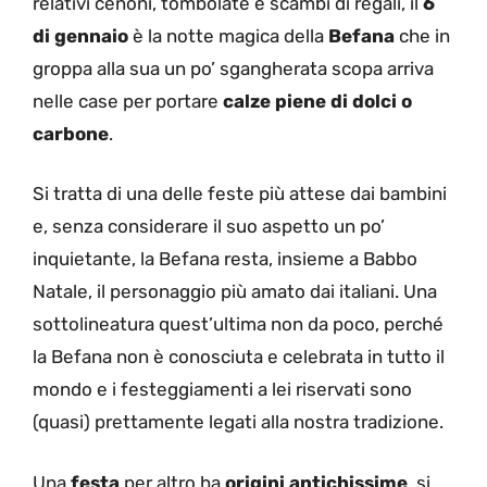
relativi cenoni, tombolate e scambi di regali, il
6
di gennaio
è la notte magica della
Befana
che in
groppa alla sua un po’ sgangherata scopa arriva
nelle case per portare
calze piene di dolci o
carbone
.
Si tratta di una delle feste più attese dai bambini
e, senza considerare il suo aspetto un po’
inquietante, la Befana resta, insieme a Babbo
Natale, il personaggio più amato dai italiani. Una
sottolineatura quest’ultima non da poco, perché
la Befana non è conosciuta e celebrata in tutto il
mondo e i festeggiamenti a lei riservati sono
(quasi) prettamente legati alla nostra tradizione.
Una
festa
per altro ha
origini antichissime
, si