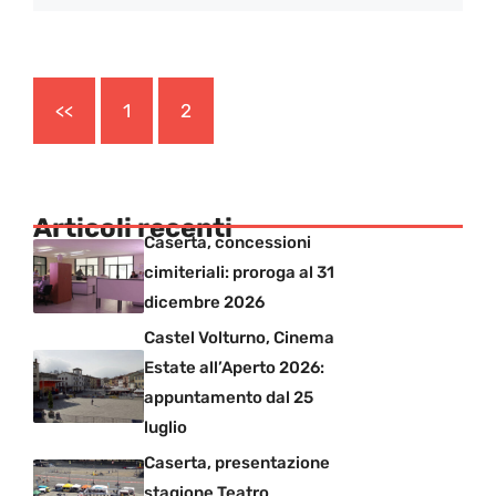
<<
1
2
Articoli recenti
Caserta, concessioni
cimiteriali: proroga al 31
dicembre 2026
Castel Volturno, Cinema
Estate all’Aperto 2026:
appuntamento dal 25
luglio
Caserta, presentazione
stagione Teatro