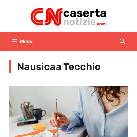
Vai
al
contenuto
Menu
Nausicaa Tecchio