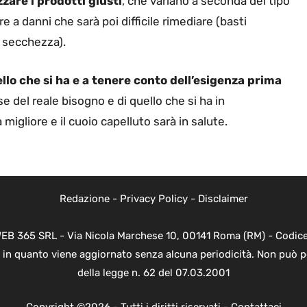
zare i prodotti giusti
, che variano a seconda del tipo
 a danni che sarà poi difficile rimediare (basti
e secchezza).
ello che si ha e a tenere conto dell’esigenza prima
ase del reale bisogno e di quello che si ha in
migliore e il cuoio capelluto sarà in salute.
Redazione
-
Privacy Policy
-
Disclaimer
WEB 365 SRL - Via Nicola Marchese 10, 00141 Roma (RM) - Codice 
 in quanto viene aggiornato senza alcuna periodicità. Non può p
della legge n. 62 del 07.03.2001
Copyright ©2026 - Tutti i diritti riservati -
Contattaci