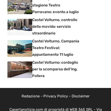
stagione Teatro
Parravano: evento a luglio
Castel Volturno, controllo
della movida: servizio
straordinario
Castel Volturno, Campania
Teatro Festival:
appuntamento 11 luglio
Castel Volturno: cordoglio
per la scomparsa dell’Ing.
Follera
Redazione
-
Privacy Policy
-
Disclaimer
Casertanotizie.com di proprietà di WEB 365 SRL - Via