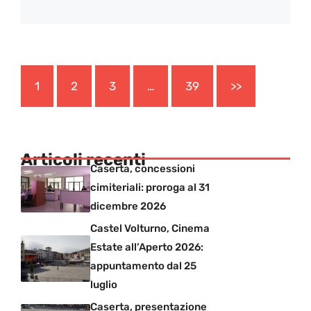
1
2
3
…
39
>>
Articoli recenti
Caserta, concessioni
cimiteriali: proroga al 31
dicembre 2026
Castel Volturno, Cinema
Estate all’Aperto 2026:
appuntamento dal 25
luglio
Caserta, presentazione