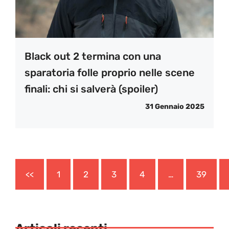
Black out 2 termina con una
sparatoria folle proprio nelle scene
finali: chi si salverà (spoiler)
31 Gennaio 2025
<<
1
2
3
4
…
39
Articoli recenti