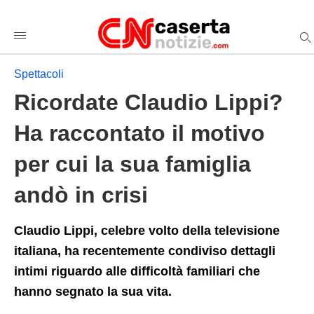
Ricordate+Claudio+Lippi%3F+Ha+raccontato+il+motivo+per+
casertanotiziecom
/spettacoli/2025/03/03/ricordate-
claudio-
lippi-
ha-
Spettacoli
raccontato-
il-
Ricordate Claudio Lippi?
motivo-
per-
cui-
Ha raccontato il motivo
la-
sua-
per cui la sua famiglia
famiglia-
ando-
in-
andò in crisi
crisi/amp/
Claudio Lippi, celebre volto della televisione
italiana, ha recentemente condiviso dettagli
intimi riguardo alle difficoltà familiari che
hanno segnato la sua vita.