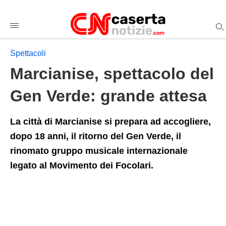
Marcianise%2C+spettacolo+del+Gen+Verde%3A+grande+atte
casertanotiziecom
/spettacoli/2025/03/31/marcianise-
spettacolo-
del-
gen-
Spettacoli
verde-
grande-
Marcianise, spettacolo del
attesa/amp/
Gen Verde: grande attesa
La città di Marcianise si prepara ad accogliere,
dopo 18 anni, il ritorno del Gen Verde, il
rinomato gruppo musicale internazionale
legato al Movimento dei Focolari.