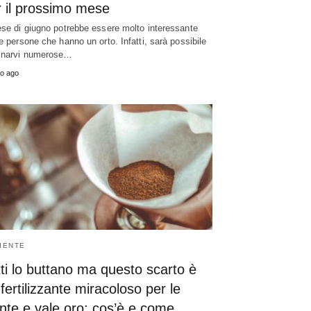
r il prossimo mese
ese di giugno potrebbe essere molto interessante
le persone che hanno un orto. Infatti, sarà possibile
inarvi numerose…
o ago
IENTE
ti lo buttano ma questo scarto è
fertilizzante miracoloso per le
nte e vale oro: cos’è e come