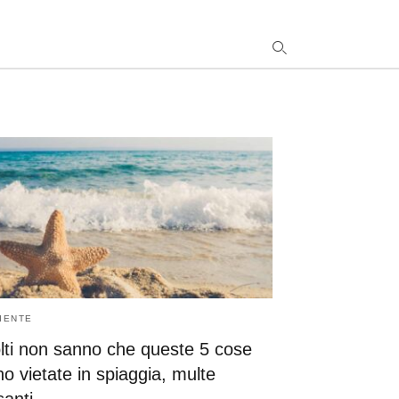
y
s
q
h
e
IENTE
lti non sanno che queste 5 cose
o vietate in spiaggia, multe