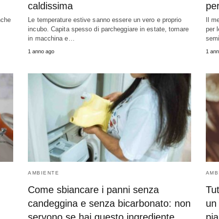
caldissima
pe
nche
Le temperature estive sanno essere un vero e proprio
Il m
incubo. Capita spesso di parcheggiare in estate, tornare
per 
in macchina e…
sem
1 anno ago
1 ann
AMBIENTE
AMB
n
Come sbiancare i panni senza
Tut
candeggina e senza bicarbonato: non
un 
servono se hai questo ingrediente
pia