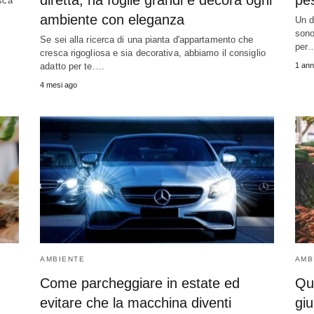
diretta, ha foglie grandi e decora ogni
pe
esca
ambiente con eleganza
Un d
sono
Se sei alla ricerca di una pianta d'appartamento che
per
cresca rigogliosa e sia decorativa, abbiamo il consiglio
adatto per te.…
1 ann
4 mesi ago
AMBIENTE
AMB
Come parcheggiare in estate ed
Qua
evitare che la macchina diventi
giu