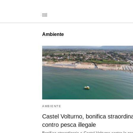
Castel+Volturno%2C+bonifica+straordinaria+contro+pesca+ille
casertanotiziecom
/ambiente/2026/06/28/castel-
volturno-
bonifica-
straordinaria-
contro-
Ambiente
pesca-
illegale/amp/
AMBIENTE
Castel Volturno, bonifica straordin
contro pesca illegale