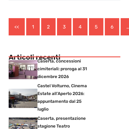
<<
1
2
3
4
5
6
Articoli recenti
Caserta, concessioni
cimiteriali: proroga al 31
dicembre 2026
Castel Volturno, Cinema
Estate all’Aperto 2026:
appuntamento dal 25
luglio
Caserta, presentazione
stagione Teatro