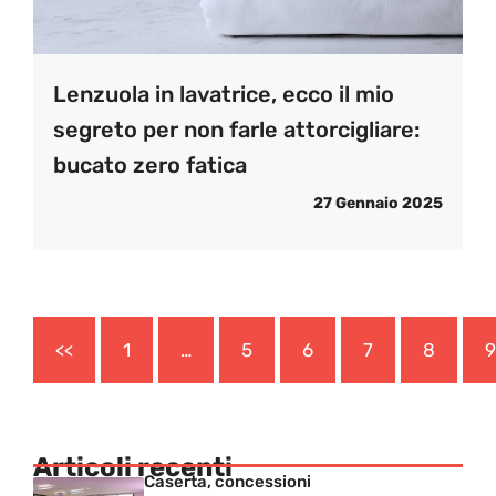
Lenzuola in lavatrice, ecco il mio
segreto per non farle attorcigliare:
bucato zero fatica
27 Gennaio 2025
<<
1
…
5
6
7
8
9
Articoli recenti
Caserta, concessioni