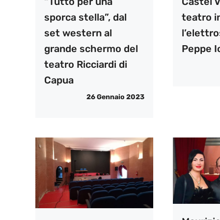
“Tutto per una
Castel V
sporca stella”, dal
teatro i
set western al
l’elettr
grande schermo del
Peppe I
teatro Ricciardi di
Capua
26 Gennaio 2023