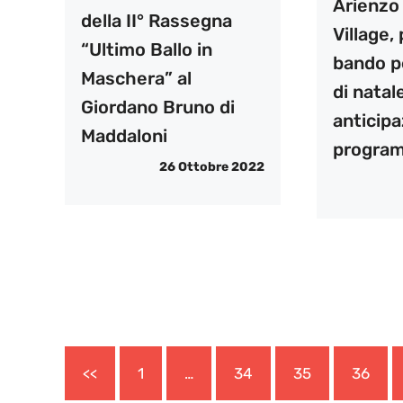
Arienzo
della II° Rassegna
Village, 
“Ultimo Ballo in
bando pe
Maschera” al
di natal
Giordano Bruno di
anticipa
Maddaloni
progra
26 Ottobre 2022
<<
1
…
34
35
36