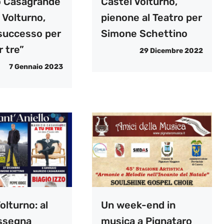
o Casagrande
Castel Volturno,
 Volturno,
pienone al Teatro per
successo per
Simone Schettino
r tre”
29 Dicembre 2022
7 Gennaio 2023
olturno: al
Un week-end in
assegna
musica a Pignataro