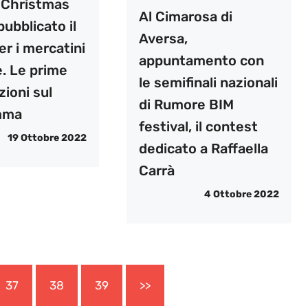
 Christmas
Al Cimarosa di
pubblicato il
Aversa,
r i mercatini
appuntamento con
e. Le prime
le semifinali nazionali
zioni sul
di Rumore BIM
mma
festival, il contest
19 Ottobre 2022
dedicato a Raffaella
Carrà
4 Ottobre 2022
37
38
39
>>