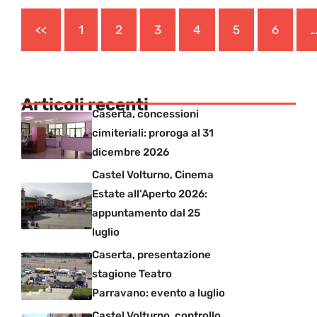
<<
1
2
3
4
5
6
Articoli recenti
Caserta, concessioni
cimiteriali: proroga al 31
dicembre 2026
Castel Volturno, Cinema
Estate all’Aperto 2026:
appuntamento dal 25
luglio
Caserta, presentazione
stagione Teatro
Parravano: evento a luglio
Castel Volturno, controllo