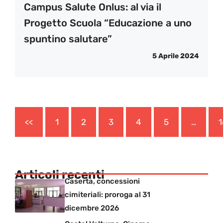
Campus Salute Onlus: al via il
Progetto Scuola “Educazione a uno
spuntino salutare”
5 Aprile 2024
<<
1
2
3
4
5
…
1
Articoli recenti
Caserta, concessioni
cimiteriali: proroga al 31
dicembre 2026