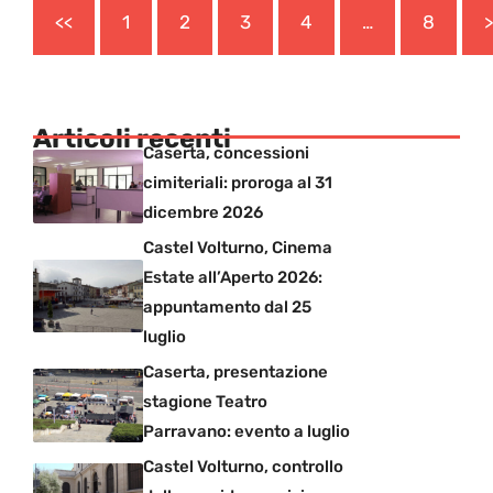
<<
1
2
3
4
…
8
>
Articoli recenti
Caserta, concessioni
cimiteriali: proroga al 31
dicembre 2026
Castel Volturno, Cinema
Estate all’Aperto 2026:
appuntamento dal 25
luglio
Caserta, presentazione
stagione Teatro
Parravano: evento a luglio
Castel Volturno, controllo