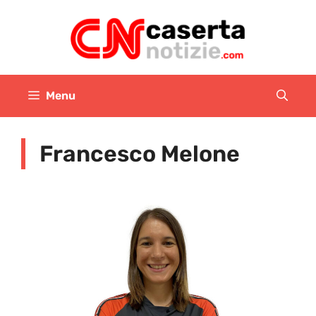
Vai
al
contenuto
Menu
Francesco Melone